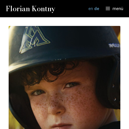
Zum
Florian Kontny
en
de
menü
Inhalt
springen