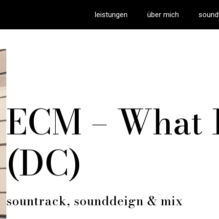
leistungen
über mich
sound
ECM – What 
(DC)
sountrack, sounddeign & mix