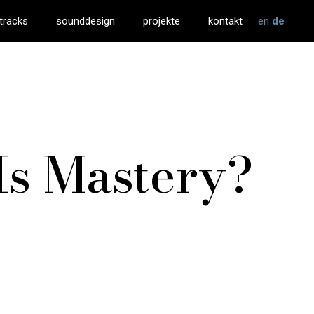
en
de
tracks
sounddesign
projekte
kontakt
Is Mastery?